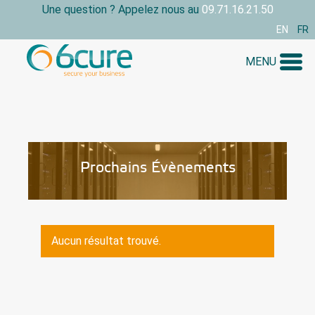
Skip
Une question ? Appelez nous au
09.71.16.21.50
to
EN
FR
content
MENU
Prochains Évènements
Aucun résultat trouvé.